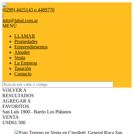
(0299) 4425143 o 4489770
|
info@fabal.com.ar
MENÚ
LLAMAR
Propiedades
Emprendimientos
Alquiler
Venta
La Empresa
Tasación
Contacto
VOLVER A
RESULTADOS
AGREGAR A
FAVORITOS
San Luis 1900 - Barrio Los Plátanos
VENTA
USD61.500