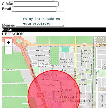
Celular
Email
Mensaje
Enviar
UBICACIÓN
+
−