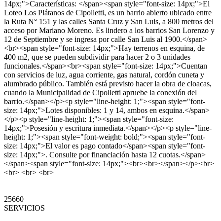
14px;">Características: </span><span style="font-size: 14px;">El
Loteo Los Plátanos de Cipolletti, es un barrio abierto ubicado entre
la Ruta N° 151 y las calles Santa Cruz y San Luis, a 800 metros del
acceso por Mariano Moreno. Es lindero a los barrios San Lorenzo y
12 de Septiembre y se ingresa por calle San Luis al 1900.</span>
<br><span style="font-size: 14px;">Hay terrenos en esquina, de
400 m2, que se pueden subdividir para hacer 2 o 3 unidades
funcionales.</span><br><span style="font-size: 14px;">Cuentan
con servicios de luz, agua corriente, gas natural, cordón cuneta y
alumbrado público. También está previsto hacer la obra de cloacas,
cuando la Municipalidad de Cipolletti apruebe la conexión del
barrio.</span></p><p style="line-height: 1;"><span style="font-
size: 14px;">Lotes disponibles: 1 y 14, ambos en esquina.</span>
</p><p style="line-height: 1;"><span style="font-size:
14px;">Posesión y escritura inmediata.</span></p><p style="line-
height: 1;"><span style="font-weight: bold;"><span style="font-
size: 14px;">El valor es pago contado</span><span style="font-
size: 14px;">. Consulte por financiación hasta 12 cuotas.</span>
</span><span style="font-size: 14px;"><br><br></span></p><br>
<br> <br> <br>
25660
SERVICIOS