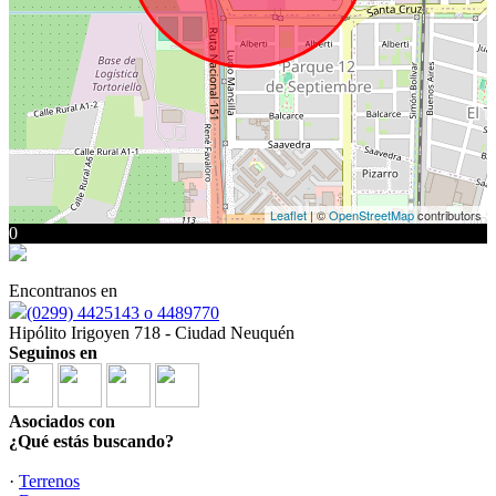
Leaflet
| ©
OpenStreetMap
contributors
0
Encontranos en
(0299) 4425143 o 4489770
Hipólito Irigoyen 718 - Ciudad Neuquén
Seguinos en
Asociados con
¿Qué estás buscando?
·
Terrenos