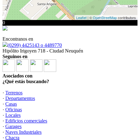
Leaflet
| ©
OpenStreetMap
contributors
0
Encontranos en
(0299) 4425143 o 4489770
Hipólito Irigoyen 718 - Ciudad Neuquén
Seguinos en
Asociados con
¿Qué estás buscando?
·
Terrenos
·
Departamentos
·
Casas
·
Oficinas
·
Locales
·
Edificios comerciales
·
Garages
·
Naves Industriales
·
Chacra