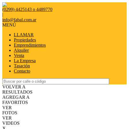
(0299) 4425143 o 4489770
|
info@fabal.com.ar
MENÚ
LLAMAR
Propiedades
Emprendimientos
Alquiler
Venta
La Empresa
Tasación
Contacto
VOLVER A
RESULTADOS
AGREGAR A
FAVORITOS
VER
FOTOS
VER
VIDEOS
X