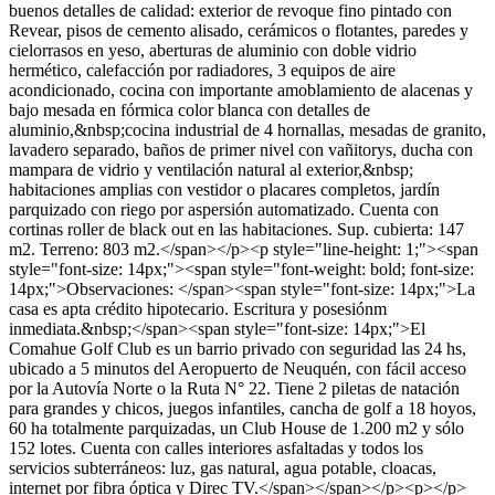
buenos detalles de calidad: exterior de revoque fino pintado con
Revear, pisos de cemento alisado, cerámicos o flotantes, paredes y
cielorrasos en yeso, aberturas de aluminio con doble vidrio
hermético, calefacción por radiadores, 3 equipos de aire
acondicionado, cocina con importante amoblamiento de alacenas y
bajo mesada en fórmica color blanca con detalles de
aluminio,&nbsp;cocina industrial de 4 hornallas, mesadas de granito,
lavadero separado, baños de primer nivel con vañitorys, ducha con
mampara de vidrio y ventilación natural al exterior,&nbsp;
habitaciones amplias con vestidor o placares completos, jardín
parquizado con riego por aspersión automatizado. Cuenta con
cortinas roller de black out en las habitaciones. Sup. cubierta: 147
m2. Terreno: 803 m2.</span></p><p style="line-height: 1;"><span
style="font-size: 14px;"><span style="font-weight: bold; font-size:
14px;">Observaciones: </span><span style="font-size: 14px;">La
casa es apta crédito hipotecario. Escritura y posesiónm
inmediata.&nbsp;</span><span style="font-size: 14px;">El
Comahue Golf Club es un barrio privado con seguridad las 24 hs,
ubicado a 5 minutos del Aeropuerto de Neuquén, con fácil acceso
por la Autovía Norte o la Ruta N° 22. Tiene 2 piletas de natación
para grandes y chicos, juegos infantiles, cancha de golf a 18 hoyos,
60 ha totalmente parquizadas, un Club House de 1.200 m2 y sólo
152 lotes. Cuenta con calles interiores asfaltadas y todos los
servicios subterráneos: luz, gas natural, agua potable, cloacas,
internet por fibra óptica y Direc TV.</span></span></p><p></p>