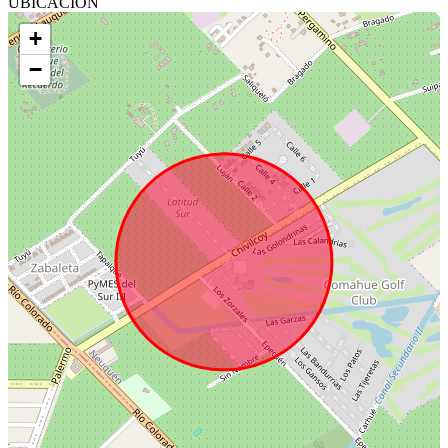
UBICACIÓN
+
−