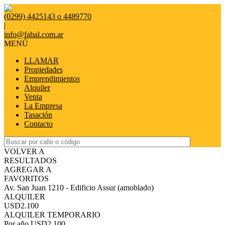
(0299) 4425143 o 4489770
|
info@fabal.com.ar
MENÚ
LLAMAR
Propiedades
Emprendimientos
Alquiler
Venta
La Empresa
Tasación
Contacto
VOLVER A
RESULTADOS
AGREGAR A
FAVORITOS
Av. San Juan 1210 - Edificio Assur (amoblado)
ALQUILER
USD2.100
ALQUILER TEMPORARIO
Por año
USD2.100