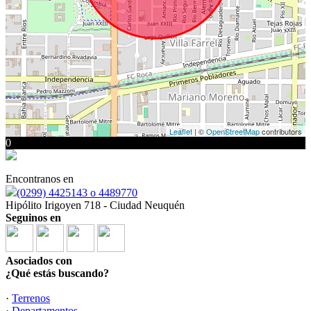
Leaflet
| ©
OpenStreetMap
contributors
0
Encontranos en
(0299) 4425143 o 4489770
Hipólito Irigoyen 718 - Ciudad Neuquén
Seguinos en
Asociados con
¿Qué estás buscando?
·
Terrenos
·
Departamentos