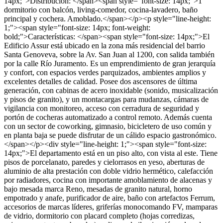
14px;">Distribución: </span><span style="font-size: 14px;">1
dormitorio con balcón, living-comedor, cocina-lavadero, baño
principal y cochera. Amoblado.</span></p><p style="line-height:
1;"><span style="font-size: 14px; font-weight:
bold;">Características: </span><span style="font-size: 14px;">El
Edificio Assur está ubicado en la zona más residencial del barrio
Santa Genoveva, sobre la Av. San Juan al 1200, con salida también
por la calle Río Juramento. Es un emprendimiento de gran jerarquía
y confort, con espacios verdes parquizados, ambientes amplios y
excelentes detalles de calidad. Posee dos ascensores de última
generación, con cabinas de acero inoxidable (sonido, musicalización
y pisos de granito), y un montacargas para mudanzas, cámaras de
vigilancia con monitoreo, acceso con cerradura de seguridad y
portón de cocheras automatizado a control remoto. Además cuenta
con un sector de coworking, gimnasio, bicicletero de uso común y
en planta baja se puede disfrutar de un cálido espacio gastronómico.
</span></p><div style="line-height: 1;"><span style="font-size:
14px;">El departamento está en un piso alto, con vista al este. Tiene
pisos de porcelanato, paredes y cielorrasos en yeso, aberturas de
aluminio de alta prestación con doble vidrio hermético, calefacción
por radiadores, cocina con importante amoblamiento de alacenas y
bajo mesada marca Reno, mesadas de granito natural, horno
empotrado y anafe, purificador de aire, baño con artefactos Ferrum,
accesorios de marcas líderes, griferías monocomando FV, mamparas
de vidrio, dormitorio con placard completo (hojas corredizas,