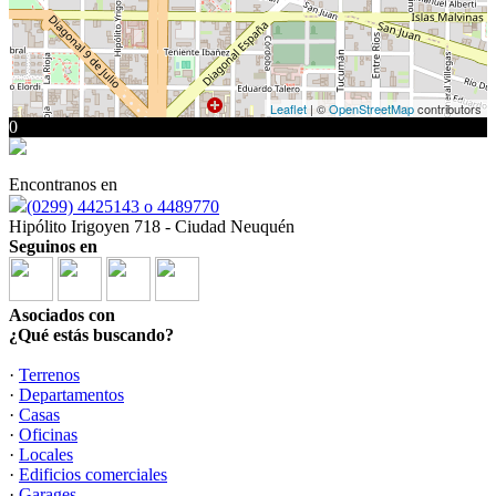
Leaflet
| ©
OpenStreetMap
contributors
0
Encontranos en
(0299) 4425143 o 4489770
Hipólito Irigoyen 718 - Ciudad Neuquén
Seguinos en
Asociados con
¿Qué estás buscando?
·
Terrenos
·
Departamentos
·
Casas
·
Oficinas
·
Locales
·
Edificios comerciales
·
Garages