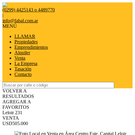
(0299) 4425143 o 4489770
|
info@fabal.com.ar
MENÚ
LLAMAR
Propiedades
Emprendimientos
Alquiler
Venta
La Empresa
Tasación
Contacto
VOLVER A
RESULTADOS
AGREGAR A
FAVORITOS
Leloir 231
VENTA
USD505.000