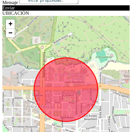
Mensaje
Enviar
UBICACIÓN
+
−