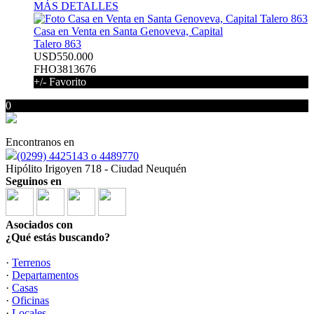
MÁS DETALLES
Casa en Venta en Santa Genoveva, Capital
Talero 863
USD550.000
FHO3813676
+/- Favorito
0
Encontranos en
(0299) 4425143 o 4489770
Hipólito Irigoyen 718 - Ciudad Neuquén
Seguinos en
Asociados con
¿Qué estás buscando?
·
Terrenos
·
Departamentos
·
Casas
·
Oficinas
·
Locales