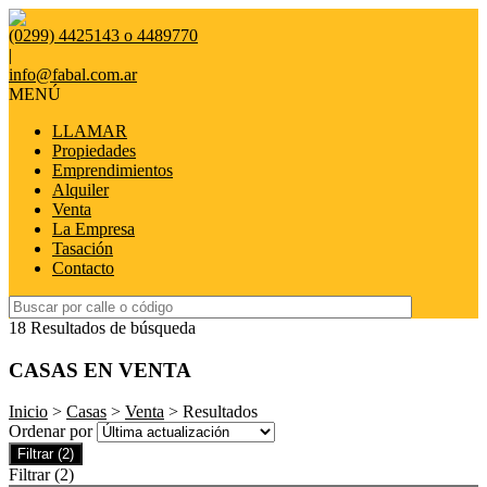
(0299) 4425143 o 4489770
|
info@fabal.com.ar
MENÚ
LLAMAR
Propiedades
Emprendimientos
Alquiler
Venta
La Empresa
Tasación
Contacto
18 Resultados de búsqueda
CASAS EN VENTA
Inicio
>
Casas
>
Venta
> Resultados
Ordenar por
Filtrar
(2)
Filtrar
(2)